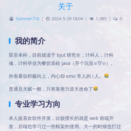
关于
Summer718
|
2024-5-29 18:04
|
1,985
|
0
我的简介
双非本科，目前就读于 bjut 研究生，计科人，计科
魂，计科毕业为餐饮添砖 java（开个玩笑⊙▽⊙）。
外表看似积极向上，内心却 emo 常人的 i 人。
普通且天赋一般，只有靠努力逆天改命了
专业学习方向
本人挺喜欢软件开发，比较擅长的就是 web 前端开
发，后端也学习过一些框架的使用。大一的时候也打过