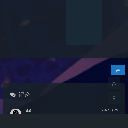
0
发送评论
夜间模式
Sans Serif
Serif
浅阴影
深阴影
关闭
日落
暗化
灰度