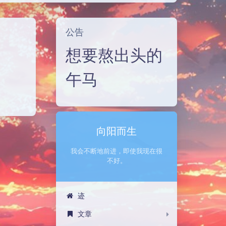
公告
想要熬出头的
午马
向阳而生
我会不断地前进，即使我现在很
不好。
迹
文章