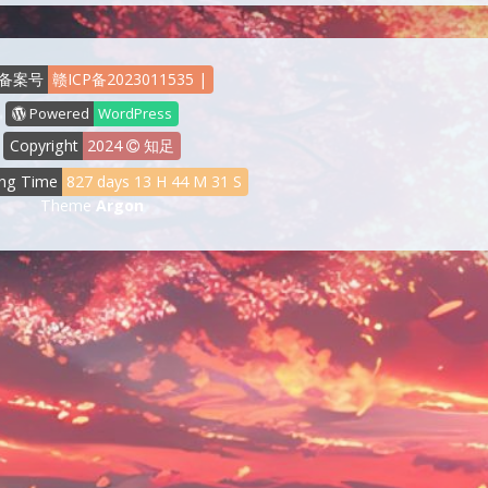
备案号
赣ICP备2023011535
|
Powered
WordPress
Copyright
2024
知足
ng Time
827
days
13
H
44
M
33
S
Theme
Argon