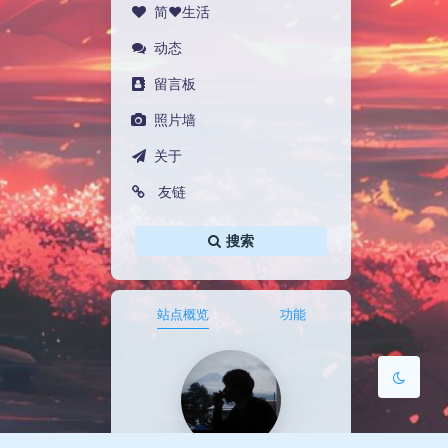
简♥生活
动态
留言板
照片墙
夜间模式
关于
友链
Sans Serif
Serif
浅阴影
深阴影
搜索
关闭
日落
暗化
灰度
站点概览
功能