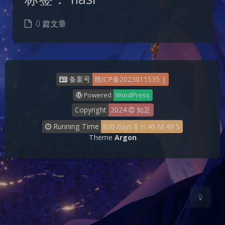
0 篇文章
备案号
赣ICP备2023011535
|
Powered
WordPress
夜间模式
Copyright
2024
知足
Running Time
830
days
8
H
40
M
49
S
Sans Serif
Serif
Theme
Argon
浅阴影
深阴影
关闭
日落
暗化
灰度