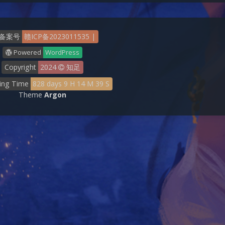
备案号
赣ICP备2023011535
|
Powered
WordPress
Copyright
2024
知足
ing Time
828
days
9
H
14
M
41
S
Theme
Argon