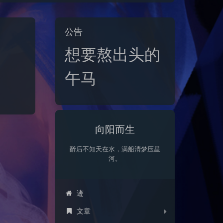
公告
想要熬出头的
午马
向阳而生
醉后不知天在水，满船清梦压星
河。
迹
文章