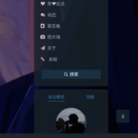
简♥生活
动态
留言板
照片墙
夜间模式
关于
友链
Sans Serif
Serif
浅阴影
深阴影
搜索
关闭
日落
暗化
灰度
站点概览
功能