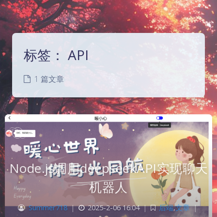
标签：
API
1 篇文章
Node.js调用deepseekAPI实现聊天
机器人
Summer718
|
2025-2-06 16:04
|
后端
,
文章
|